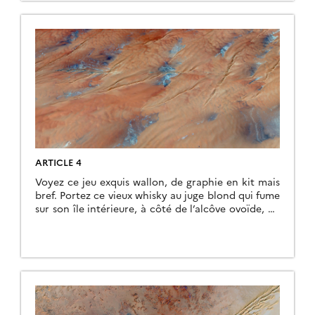
ARTICLE 4
Voyez ce jeu exquis wallon, de graphie en kit mais
bref. Portez ce vieux whisky au juge blond qui fume
sur son île intérieure, à côté de l’alcôve ovoïde, où
les bûches se consument dans l’âtre, ce qui lui
permet de penser à la cænogenèse de l’être dont il
est question dans la cause ambiguë […]