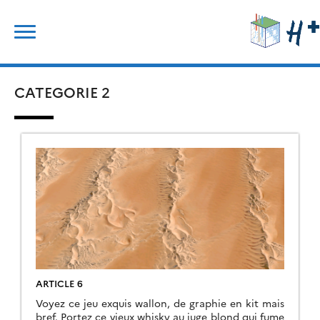
Skip
Search
to
for:
content
CATEGORIE 2
ARTICLE 6
Voyez ce jeu exquis wallon, de graphie en kit mais
bref. Portez ce vieux whisky au juge blond qui fume