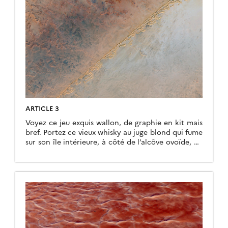
ARTICLE 3
Voyez ce jeu exquis wallon, de graphie en kit mais
bref. Portez ce vieux whisky au juge blond qui fume
sur son île intérieure, à côté de l’alcôve ovoïde, où
les bûches se consument dans l’âtre, ce qui lui
permet de penser à la cænogenèse de l’être dont il
est question dans la cause ambiguë […]