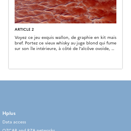
ARTICLE 2
Voyez ce jeu exquis wallon, de graphie en kit mais
bref. Portez ce vieux whisky au juge blond qui fume
sur son île intérieure, à côté de l’alcôve ovoïde, où
les bûches se consument dans l’âtre, ce qui lui
permet de penser à la cænogenèse de l’être dont il
est question dans la cause ambiguë […]
Hplus
Data access
OZCAR and RZA networks