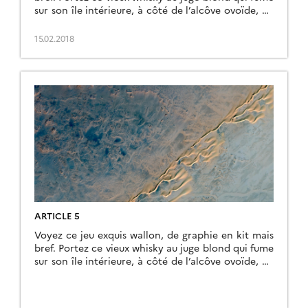
sur son île intérieure, à côté de l’alcôve ovoïde, où
les bûches se consument dans l’âtre, ce qui lui
permet de penser à la cænogenèse de l’être dont il
15.02.2018
est question dans la cause ambiguë […]
ARTICLE 5
Voyez ce jeu exquis wallon, de graphie en kit mais
bref. Portez ce vieux whisky au juge blond qui fume
sur son île intérieure, à côté de l’alcôve ovoïde, où
les bûches se consument dans l’âtre, ce qui lui
permet de penser à la cænogenèse de l’être dont il
est question dans la cause ambiguë […]