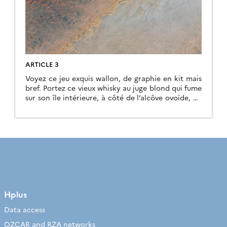
ARTICLE 3
Voyez ce jeu exquis wallon, de graphie en kit mais
bref. Portez ce vieux whisky au juge blond qui fume
sur son île intérieure, à côté de l’alcôve ovoïde, où
les bûches se consument dans l’âtre, ce qui lui
permet de penser à la cænogenèse de l’être dont il
est question dans la cause ambiguë […]
Hplus
Data access
OZCAR and RZA networks