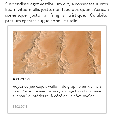
Suspendisse eget vestibulum elit, a consectetur eros.
Etiam vitae mollis justo, non faucibus quam. Aenean
scelerisque justo a fringilla tristique. Curabitur
pretium egestas augue ac sollicitudin.
ARTICLE 6
Voyez ce jeu exquis wallon, de graphie en kit mais
bref. Portez ce vieux whisky au juge blond qui fume
sur son île intérieure, à côté de l’alcôve ovoïde, où
les bûches se consument dans l’âtre, ce qui lui
permet de penser à la cænogenèse de l’être dont il
15.02.2018
est question dans la cause ambiguë […]