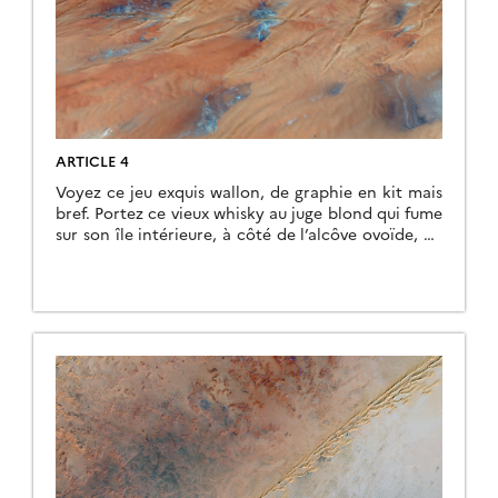
ARTICLE 4
Voyez ce jeu exquis wallon, de graphie en kit mais
bref. Portez ce vieux whisky au juge blond qui fume
sur son île intérieure, à côté de l’alcôve ovoïde, où
les bûches se consument dans l’âtre, ce qui lui
permet de penser à la cænogenèse de l’être dont il
est question dans la cause ambiguë […]