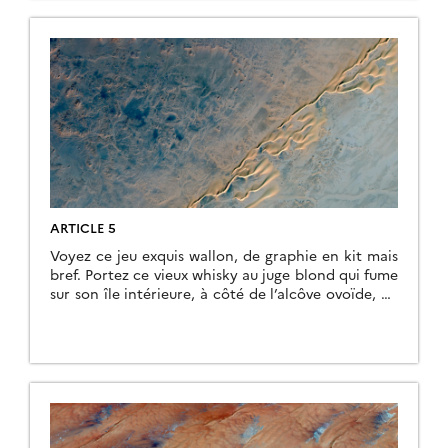
ARTICLE 5
Voyez ce jeu exquis wallon, de graphie en kit mais
bref. Portez ce vieux whisky au juge blond qui fume
sur son île intérieure, à côté de l’alcôve ovoïde, où
les bûches se consument dans l’âtre, ce qui lui
permet de penser à la cænogenèse de l’être dont il
est question dans la cause ambiguë […]