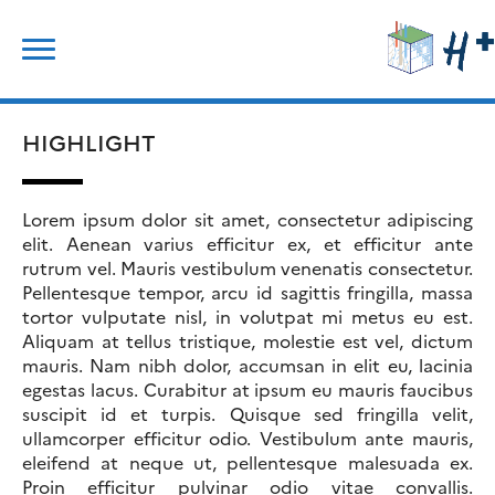
Skip
Search
to
for:
content
HIGHLIGHT
Lorem ipsum dolor sit amet, consectetur adipiscing
elit. Aenean varius efficitur ex, et efficitur ante
rutrum vel. Mauris vestibulum venenatis consectetur.
Pellentesque tempor, arcu id sagittis fringilla, massa
tortor vulputate nisl, in volutpat mi metus eu est.
Aliquam at tellus tristique, molestie est vel, dictum
mauris. Nam nibh dolor, accumsan in elit eu, lacinia
egestas lacus. Curabitur at ipsum eu mauris faucibus
suscipit id et turpis. Quisque sed fringilla velit,
ullamcorper efficitur odio. Vestibulum ante mauris,
eleifend at neque ut, pellentesque malesuada ex.
Proin efficitur pulvinar odio vitae convallis.