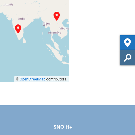
©
OpenStreetMap
contributors.
SNO H+