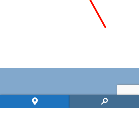
Hplus
Accès aux données
Les réseaux OZCAR et RZA
Actualités H+