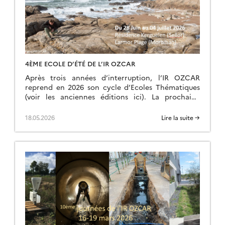
4ÈME ECOLE D’ÉTÉ DE L’IR OZCAR
Après trois années d’interruption, l’IR OZCAR
reprend en 2026 son cycle d’Ecoles Thématiques
(voir les anciennes éditions ici). La prochaine
édition aura lieu du dimanche 28 juin (fin d’après-
midi) au samedi 04 juillet 2026 (petit déjeuner) à
18.05.2026
Lire la suite →
la Résidence Kerguelen à Larmor Plage
(Morbihan). Site Internet de l’école d’été L’école
est ouverte à toutes et tous: chercheurs,
enseignants-chercheurs, ingénieurs,
postdoctorants […]