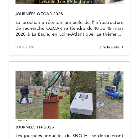
JOURNÉES OZCAR 2026
La prochaine réunion annuelle de l’infrastructure
de recherche OZCAR se tiendra du 16 au 19 mars
2026 à La Baule, en Loire-Atlantique. Le thème de
la réunion sera « Zone Critique Urbaine », avec
comme intervenantes principales Julie Gobert,
03.04.2026
Lire la suite →
chercheuse en urbanisme et en géographie au
LEESU, et Ghozlane Fleury, professeure de
psychologie sociale et […]
JOURNÉES H+ 2025
Les journées annuelles du SNO H+ se dérouleront