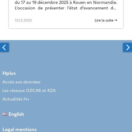
du 17 au 19 décembre 2025 à Rouen en Normandie.
L’occasion de présenter l’état d’avancement des
activités menées sur les différentes sites du réseau,
de proposer de nouveaux thèmes et projets
15.12.2025
Lire la suite →
scientifiques transverses pour 2026 et de discuter
sur les échanges à mettre en place et/ou en […]
Hplus
Accès aux données
Les réseaux OZCAR et RZA
Actualités H+
English
Legal mentions