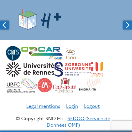
Legal mentions
Login
Logout
© Copyright SNO H+ -
SEDOO (Service de
Données OMP)