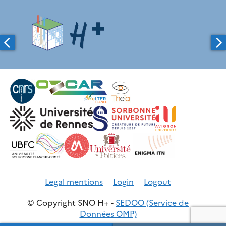
Legal mentions
Login
Logout
© Copyright SNO H+ -
SEDOO (Service de
Données OMP)